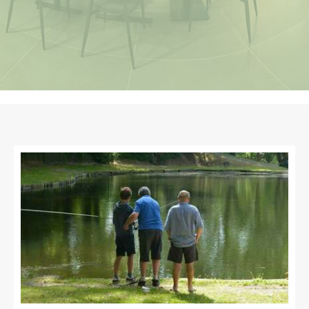
ouvel
ne
mme
e