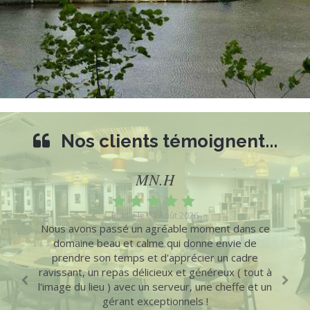
Nos clients témoignent...
MN.H
Publié le 04 Août 2026
es en
Nous avons passé un agréable moment dans ce
Très
nnes.
domaine beau et calme qui donne envie de
fut 
aleur
prendre son temps et d'apprécier un cadre
p
ssise,
ravissant, un repas délicieux et généreux ( tout à
per
ient
l'image du lieu ) avec un serveur, une cheffe et un
gérant exceptionnels !